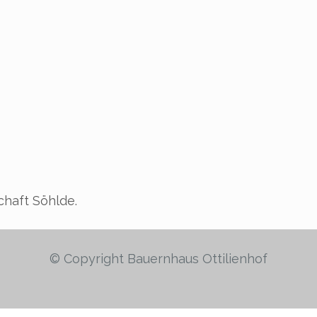
chaft Söhlde.
© Copyright Bauernhaus Ottilienhof